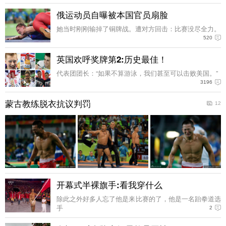
俄运动员自曝被本国官员扇脸
她当时刚刚输掉了铜牌战。遭对方回击：比赛没尽全力。
520
英国欢呼奖牌第2:历史最佳！
代表团团长：“如果不算游泳，我们甚至可以击败美国。”
3196
蒙古教练脱衣抗议判罚
12
开幕式半裸旗手:看我穿什么
除此之外好多人忘了他是来比赛的了，他是一名跆拳道选
手
2