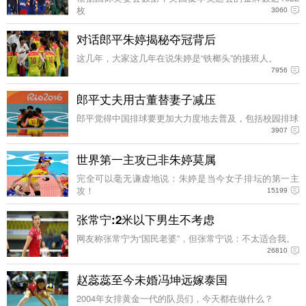
枚
3060
对话郎平朱婷揭秘夺冠背后
这几年，大家这几年在说朱婷是“铁榔头”的接班人。
7956
郎平丈夫用古董替妻子减压
郎平觉得中国排球要更加大力度地去普及，包括校园排球
3907
世界第一主攻已非朱婷莫属
完全可以毫无谦虚地说：朱婷是当今女子排坛的第一主
攻！
15199
张常宁:2米以下男生不考虑
网友称张常宁为“国民老婆”，但张常宁说：不太适合我。
26810
赵蕊蕊至今未婚冯坤远嫁泰国
2004年女排黄金一代的队员们，今天都在做什么？