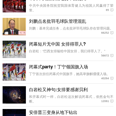
中共中央国务院祝贺我国体育健儿为祖国人民赢得了荣
誉。
65
刘鹏点名批羽毛球队管理混乱
刘鹏：基本完成任务，点名批评羽毛球队存在管理问题。
66252
闭幕短片无中国 女排得罪人?
白岩松：“巴西女排输给中国女排，我们得罪人了。”
56672
闭幕式party！丁宁领国旗入场
丁宁首次担任闭幕式中国旗手，她高举旗帜缓缓入场。
40264
白岩松又神句:女排要感谢贝利
和开幕式时一样，白岩松这次解说闭幕式，依然金句不
断。
12061
安倍晋三变身从地下钻出