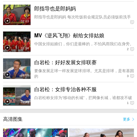
郎指导也是郎妈妈
郎指导也是郎妈妈 每次吃饭前会规定队员必须饭前洗手
02:03
MV《逆风飞翔》献给女排姑娘
中国女排姑娘们，你们是最棒的，不怕风雨我们在身旁。
02:58
2
白岩松：好好发展女排联赛
要像发展足球一样发展篮球排球。尤其是排球，是有基因
06:05
的
3
白岩松：女排专治各种不服
白岩松称女排为“移动的长城”，拦网像长城，谁都攻不破
02:33
1
高清图集
更多