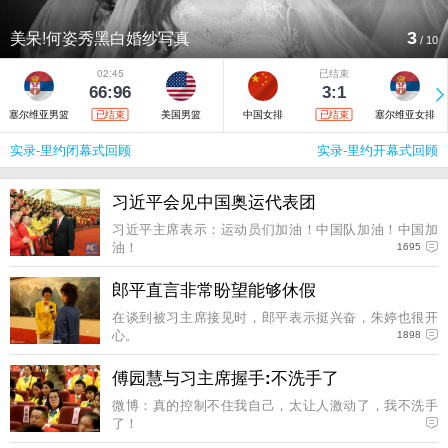
联想高级总监做客新浪接受专访
4
/
10
02:45
已结束
66:96
3:1
塞尔维亚男篮
美国男篮
中国女排
塞尔维亚女排
已结束
已结束
实录-里约闭幕式回顾
实录-里约开幕式回顾
习近平会见中国奥运代表团
习近平主席表示：运动员们加油！中国队加油！中国加
油！
1695
郎平直言非常盼望能够休假
在谈到被习主席接见时，郎平表示挺兴奋，朱婷也很开
心。
1898
傅园慧与习主席握手:不洗手了
微博：真的控制不住我自己，太让人激动了，我不洗手
了！