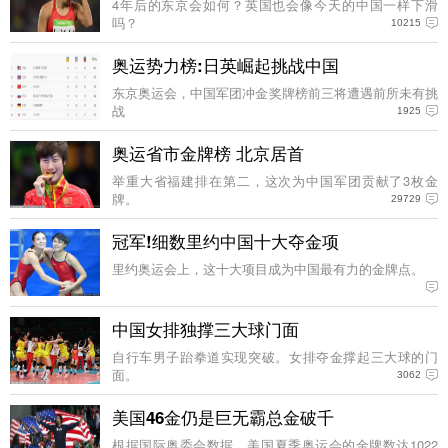
4年后的东京会如何？英国也会像今天的中国一样下滑
吗？
10215
奥运势力榜:日英崛起挑战中国
东京奥运会，中国军团冲金奖牌榜前三将遭遇前所未有挑
战
1925
奥运省市金牌榜 北京居首
举重大省福建排在第二，这次为中国军团贡献了3枚金
牌。
29729
冠军!细数里约中国十大夺金项
里约奥运会上，这十大项目成为中国最有力的金牌点。
中国女排独撑三大球门面
自行车男子跆拳道实现突破。女排夺金撑起三大球的门
面。
3062
美国46金仍是巨无霸总金破千
根据国际奥委会数据，美国夏季奥运会的金牌数达1022