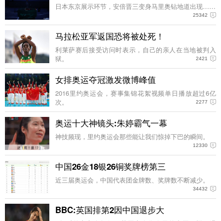
日本东京展示环节，安倍晋三变身马里奥钻地道出现……
25342
马拉松亚军返国恐将被处死！
利莱萨赛后接受访问时表示，自己的亲人在当地被判入
狱。
2421
女排奥运夺冠激发微博峰值
2016里约奥运会，赛事集锦花絮视频单日播放超过6亿
次。
2277
奥运十大神镜头:朱婷霸气一幕
神技频现，里约奥运会那些能让我们惊掉下巴的瞬间。
12330
中国26金18银26铜奖牌榜第三
近三届奥运会，中国代表团金牌数、奖牌数不断减少。
34432
BBC:英国排第2因中国退步大