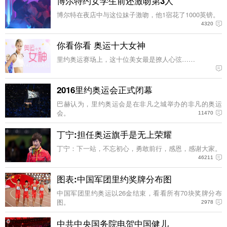
博尔特约女学生前还激吻第3人
博尔特在夜店中与这位妹子激吻，他1宿花了1000英镑。
4320
你看你看 奥运十大女神
里约奥运赛场上，这十位美女最是撩人心弦……
2016里约奥运会正式闭幕
巴赫认为，里约奥运会是在非凡之城举办的非凡的奥运
会。
11470
丁宁:担任奥运旗手是无上荣耀
丁宁：下一站，不忘初心，勇敢前行，感恩，感谢大家。
46211
图表:中国军团里约奖牌分布图
中国军团里约奥运以26金结束，看看所有70块奖牌分布
图。
2978
中共中央国务院电贺中国健儿