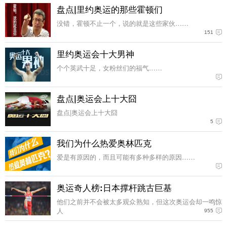
盘点|里约奥运的那些霍顿们
没错，霍顿不止一个，说的就是这些家伙……
151
里约奥运会十大男神
个个英武十足，女粉丝们的福气……
盘点|奥运会上十大囧
盘点|奥运会上十大囧
5
我们为什么热爱奥林匹克
爱是有原因的，而且可能有多种多样的原因……
奥运奇人榜:日本撑杆跳古巨基
他们之前并不会被太多观众熟知，但这次奥运会却一鸣惊
人
955