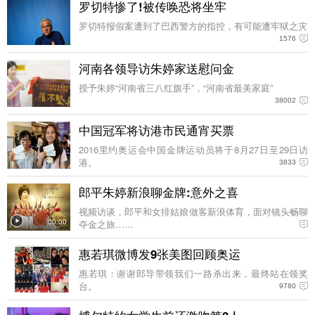
罗切特惨了!被传唤恐将坐牢
罗切特报假案遭到了巴西警方的指控，有可能遭牢狱之灾
1576
河南各领导访朱婷家送慰问金
授予朱婷“河南省三八红旗手”，“河南省最美家庭”
38002
中国冠军将访港市民通宵买票
2016里约奥运会中国金牌运动员将于8月27日至29日访
港。
3833
郎平朱婷新浪聊金牌:意外之喜
视频访谈，郎平和女排姑娘做客新浪体育，面对镜头畅聊
00:00
夺金之旅……
惠若琪微博发9张美图回顾奥运
惠若琪：谢谢郎导带领我们一路杀出来，最终站在领奖
台。
9780