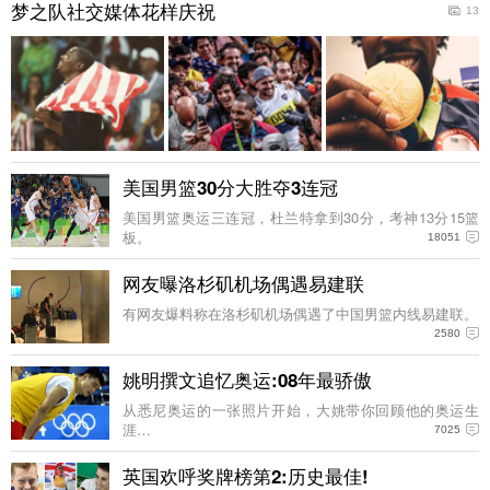
梦之队社交媒体花样庆祝
13
美国男篮30分大胜夺3连冠
美国男篮奥运三连冠，杜兰特拿到30分，考神13分15篮
板。
18051
网友曝洛杉矶机场偶遇易建联
有网友爆料称在洛杉矶机场偶遇了中国男篮内线易建联。
2580
姚明撰文追忆奥运:08年最骄傲
从悉尼奥运的一张照片开始，大姚带你回顾他的奥运生
涯…
7025
英国欢呼奖牌榜第2:历史最佳!