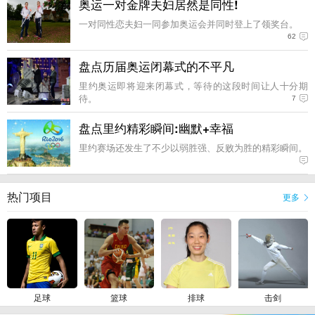
奥运一对金牌夫妇居然是同性!
一对同性恋夫妇一同参加奥运会并同时登上了领奖台。
62
盘点历届奥运闭幕式的不平凡
里约奥运即将迎来闭幕式，等待的这段时间让人十分期
待。
7
盘点里约精彩瞬间:幽默+幸福
里约赛场还发生了不少以弱胜强、反败为胜的精彩瞬间。
热门项目
更多
足球
篮球
排球
击剑