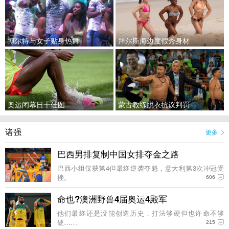
博尔特与女子贴身热舞
拜尔斯海边度假秀身材
奥运闭幕日十佳图
蒙古教练脱衣抗议判罚
诸强
更多
巴西男排复制中国女排夺金之路
巴西小组仅获第4但最终逆袭夺魁，意大利第3次冲冠受
挫。
606
命也?澳洲野兽4届奥运4殿军
他们最终还是没能创造历史，打法够硬但也许命不够
硬……
215