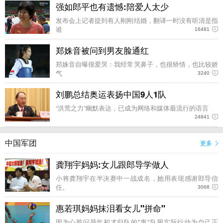
强如郎平也有遗憾:陪爱人太少
发布会上记者提到有人刚刚结婚，翻译一时没有听清是指
谁
16481
郑姝音被问到男友脸通红
郑姝音自曝很爱哭：我经常哭鼻子，也很矫情，也比较娇
气
3240
刘鹏总结奥运表扬中国9人1队
“洪荒之力”幽默表达，已成为网络和媒体最流行的语言
24841
中国军团
更多
龚翔宇妈妈:女儿跟郎导学做人
小将龚翔宇在半决赛中一战成名，她用表现感谢郎导信
任。
3068
惠若琪妈妈抹泪看女儿"拼命"
因为心脏问题年初才归队的"惠"队用实际行动为自己正