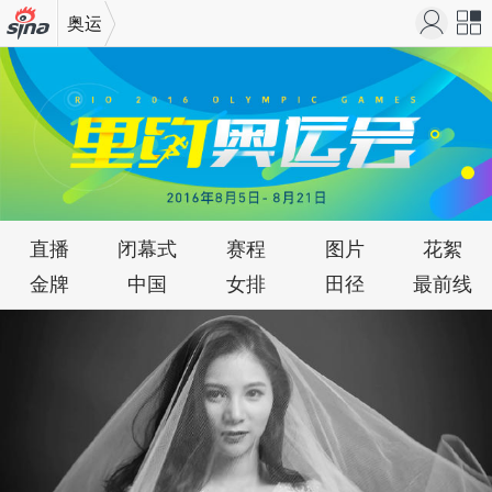
奥运
机新
站导
浪网
航
直播
闭幕式
赛程
图片
花絮
金牌
中国
女排
田径
最前线