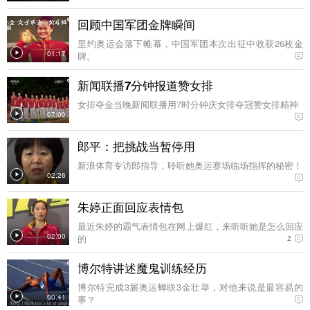
回顾中国军团金牌瞬间
里约奥运会落下帷幕，中国军团本次出征中收获26枚金
01:17
牌。
新闻联播7分钟报道赞女排
女排夺金当晚新闻联播用7时分钟庆女排夺冠赞女排精神
07:00
郎平：把挑战当暂停用
新浪体育专访郎指导，聆听她奥运赛场临场指挥的秘密！
02:26
朱婷正面回应表情包
最近朱婷的霸气表情包在网上爆红，来听听她是怎么回应
02:00
的
2
博尔特讲述魔鬼训练经历
博尔特完成3届奥运蝉联3金壮举，对他来说是最容易的
00:41
事？