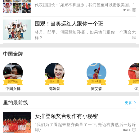
代表团团长：“如果不算游泳，我们甚至可以击败美国。”
3196
围观！当奥运红人跟你一个班
林丹、郎平、傅园慧加孙杨，如果他们跟你一个班会怎
样？
中国金牌
第26金
第25金
第24金
第2
中国女排
郑姝音
陈艾森
谌
里约最前线
更多
女排登领奖台动作有小秘密
"我们为了看起来整齐商量了一下,先迈右脚然后一起跺
脚,"
8411