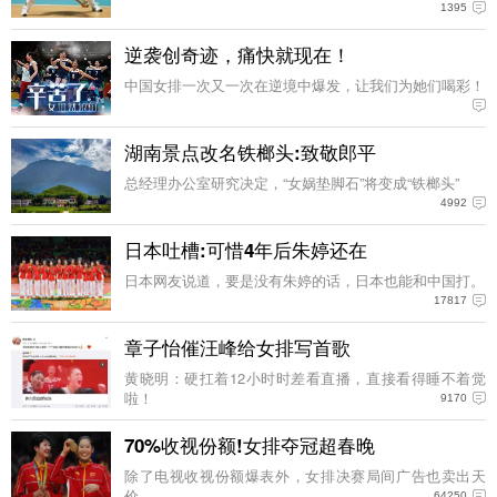
1395
逆袭创奇迹，痛快就现在！
中国女排一次又一次在逆境中爆发，让我们为她们喝彩！
湖南景点改名铁榔头:致敬郎平
总经理办公室研究决定，“女娲垫脚石”将变成“铁榔头”
4992
日本吐槽:可惜4年后朱婷还在
日本网友说道，要是没有朱婷的话，日本也能和中国打。
17817
章子怡催汪峰给女排写首歌
黄晓明：硬扛着12小时时差看直播，直接看得睡不着觉
啦！
9170
70%收视份额!女排夺冠超春晚
除了电视收视份额爆表外，女排决赛局间广告也卖出天
价。
64250