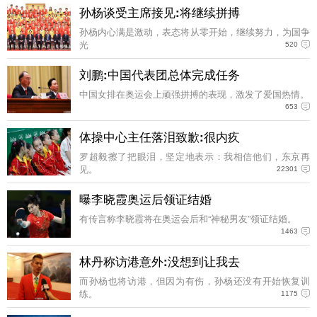
孙杨谈受主席接见:将继续拼搏
孙杨内心满是激动，表态将从零开始，继续努力，为国争
光
520
刘鹏:中国代表团总体完成任务
中国女排在奥运会上顽强拼搏的表现，激发了爱国热情。
653
体操中心主任落泪致歉:很内疚
罗超毅擦了把眼泪，坚定地表示：我相信他们，东京再
见。
22301
曝李晓霞奥运后领证结婚
有传言称李晓霞将在奥运会后和“神秘男友”领证结婚。
1463
林丹称访港意外:没想到让我去
而孙杨也将访港，但因为有伤，孙杨还没有开始恢复训
练。
1175