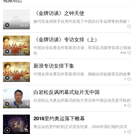
《金牌访谈》之钟天使
她与宫金杰联手在里约实现了中国自行车金牌零的突破！
24:01
《金牌访谈》专访女排（上）
中国女排在赛后作客新浪访谈，郎导队员面带笑容心情放
35:08
松
576
新浪专访女排下集
中国女排在赛后作客新浪访谈，揭秘女排姑娘背后的故事
25:35
7
白岩松反讽闭幕式短片无中国
白岩松认为奥运闭幕式的短片里没有中国运动员是可耻的
01:14
9
2016里约奥运落下帷幕
奥运会的里约时刻正式宣告结束，2020年我们相约东京
00:53
1