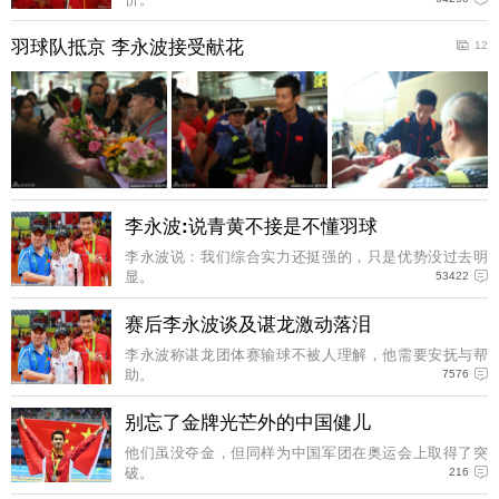
羽球队抵京 李永波接受献花
12
李永波:说青黄不接是不懂羽球
李永波说：我们综合实力还挺强的，只是优势没过去明
显。
53422
赛后李永波谈及谌龙激动落泪
李永波称谌龙团体赛输球不被人理解，他需要安抚与帮
助。
7576
别忘了金牌光芒外的中国健儿
他们虽没夺金，但同样为中国军团在奥运会上取得了突
破。
216